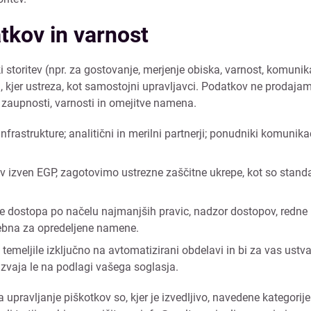
tkov in varnost
 storitev (npr. za gostovanje, merjenje obiska, varnost, komunik
li, kjer ustreza, kot samostojni upravljavci. Podatkov ne proda
e zaupnosti, varnosti in omejitve namena.
frastrukture; analitični in merilni partnerji; ponudniki komunikac
v izven EGP, zagotovimo ustrezne zaščitne ukrepe, kot so stan
ve dostopa po načelu najmanjših pravic, nadzor dostopov, redne
rebna za opredeljene namene.
i temeljile izključno na avtomatizirani obdelavi in bi za vas us
 izvaja le na podlagi vašega soglasja.
pravljanje piškotkov so, kjer je izvedljivo, navedene kategorije