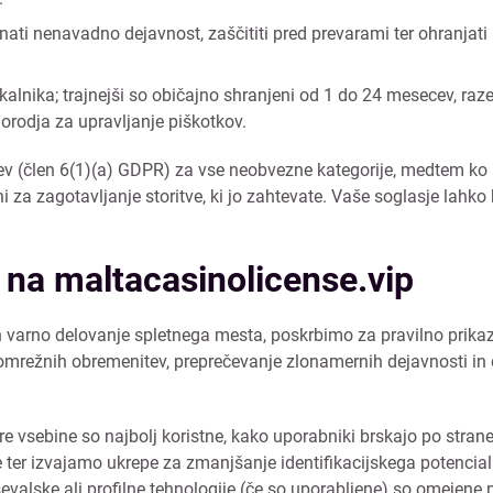
i nenavadno dejavnost, zaščititi pred prevarami ter ohranjati int
kalnika; trajnejši so običajno shranjeni od 1 do 24 mesecev, razen
rodja za upravljanje piškotkov.
tev (člen 6(1)(a) GDPR) za vse neobvezne kategorije, medtem ko
i za zagotavljanje storitve, ki jo zahtevate. Vaše soglasje lahko 
na maltacasinolicense.vip
varno delovanje spletnega mesta, poskrbimo za pravilno prikazov
 omrežnih obremenitev, preprečevanje zlonamernih dejavnosti in 
 vsebine so najbolj koristne, kako uporabniki brskajo po strane
ter izvajamo ukrepe za zmanjšanje identifikacijskega potencia
aševalske ali profilne tehnologije (če so uporabljene) so omejen