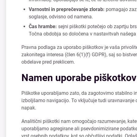
Varnostni in preprečevanje zlorab:
pomagajo zaznat
soglasje, odvisno od namena.
Čas hrambe:
sejni piškotki potečejo ob zaprtju brs
Točna obdobja so določena v nastavitvah našega o
Pravna podlaga za uporabo piškotkov je vaša privoli
zakonitega interesa (člen 6(1)(f) GDPR), saj so bistven
obdelave pred preklicem.
Namen uporabe piškotkov 
Piškotke uporabljamo zato, da zagotovimo stabilno in 
izboljšamo navigacijo. To vključuje tudi uravnavanje
napak.
Analitični piškotki nam omogočajo razumevanje, katere
uporabljamo agregirane ali psevdonimizirane podatke 
vrst osebnih podatkov, kot so občutljivi podatki. Ogl