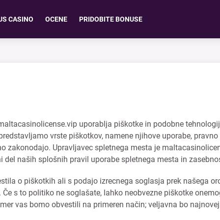
US CASINO
OCENE
PRIDOBITE BONUSE
maltacasinolicense.vip uporablja piškotke in podobne tehnologije 
 predstavljamo vrste piškotkov, namene njihove uporabe, pravn
vno zakonodajo. Upravljavec spletnega mesta je maltacasinolice
i del naših splošnih pravil uporabe spletnega mesta in zasebno
ila o piškotkih ali s podajo izrecnega soglasja prek našega orod
e. Če s to politiko ne soglašate, lahko neobvezne piškotke onemo
emer vas bomo obvestili na primeren način; veljavna bo najnovejš