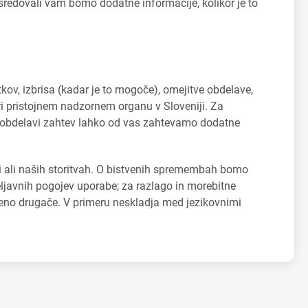
sredovali vam bomo dodatne informacije, kolikor je to
v, izbrisa (kadar je to mogoče), omejitve obdelave,
pri pristojnem nadzornem organu v Sloveniji. Za
i obdelavi zahtev lahko od vas zahtevamo dodatne
i ali naših storitvah. O bistvenih spremembah bomo
veljavnih pogojev uporabe; za razlago in morebitne
očeno drugače. V primeru neskladja med jezikovnimi