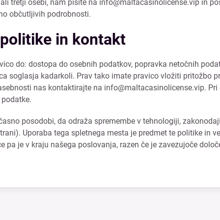
 tretji osebi, nam pišite na
info@maltacasinolicense.vip
in po
no občutljivih podrobnosti.
olitike in kontakt
ico do: dostopa do osebnih podatkov, popravka netočnih podatko
ica soglasja kadarkoli. Prav tako imate pravico vložiti pritožbo 
zasebnosti nas kontaktirajte na
info@maltacasinolicense.vip
. Pr
e podatke.
občasno posodobi, da odraža spremembe v tehnologiji, zakonodaj
 strani). Uporaba tega spletnega mesta je predmet te politike in 
šče pa je v kraju našega poslovanja, razen če je zavezujoče dol