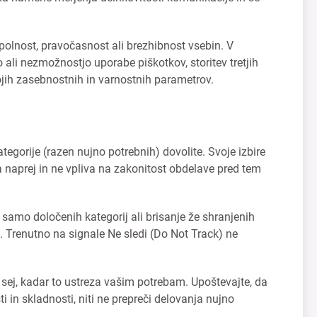
polnost, pravočasnost ali brezhibnost vsebin. V
ali nezmožnostjo uporabe piškotkov, storitev tretjih
ojih zasebnostnih in varnostnih parametrov.
tegorije (razen nujno potrebnih) dovolite. Svoje izbire
za naprej in ne vpliva na zakonitost obdelave pred tem
 samo določenih kategorij ali brisanje že shranjenih
. Trenutno na signale Ne sledi (Do Not Track) ne
 sej, kadar to ustreza vašim potrebam. Upoštevajte, da
i in skladnosti, niti ne prepreči delovanja nujno