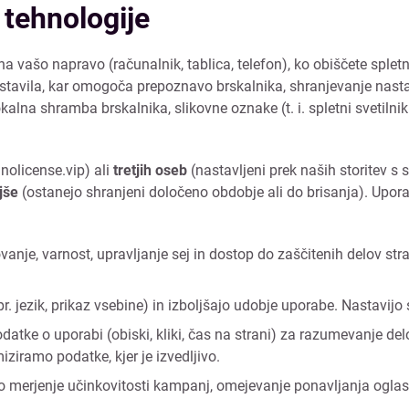
 tehnologije
 na vašo napravo (računalnik, tablica, telefon), ko obiščete spl
 nastavila, kar omogoča prepoznavo brskalnika, shranjevanje nasta
alna shramba brskalnika, slikovne oznake (t. i. spletni svetilnik
nolicense.vip) ali
tretjih oseb
(nastavljeni prek naših storitev s 
jše
(ostanejo shranjeni določeno obdobje ali do brisanja). Upor
je, varnost, upravljanje sej in dostop do zaščitenih delov stran
r. jezik, prikaz vsebine) in izboljšajo udobje uporabe. Nastavijo
datke o uporabi (obiski, kliki, čas na strani) za razumevanje del
ziramo podatke, kjer je izvedljivo.
merjenje učinkovitosti kampanj, omejevanje ponavljanja oglasov 
.