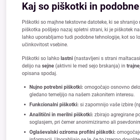
Kaj so piškotki in podobne
Piškotki so majhne tekstovne datoteke, ki se shranijo
piškotka pošljejo nazaj spletni strani, ki je piškotek
lahko uporabljamo tudi podobne tehnologije, kot so lok
učinkovitost vsebine.
Piškotki so lahko
lastni
(nastavljeni s strani maltacasi
delijo na
sejne
(aktivni le med sejo brskanja) in
trajne
opisana spodaj.
Nujno potrebni piškotki:
omogočajo osnovno delovan
gledano temeljijo na našem zakonitem interesu.
Funkcionalni piškotki:
si zapomnijo vaše izbire (np
Analitični in merilni piškotki:
zbirajo agregirane po
soglasjem, pri čemer anonimiziramo ali psevdonimi
Oglaševalski oziroma profilni piškotki:
omogočajo 
informacij. Uporabljajo se le, če to izrecno dovolite