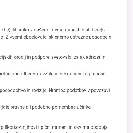
acije), ki lahko v našem imenu namestijo ali berejo
jamo. Z vsemi obdelovalci sklenemo ustrezne pogodbe o
ijskih orodij in podpore; svetovalci za skladnost in
dardne pogodbene klavzule in ocena učinka prenosa,
 posodobitve in revizije. Hramba podatkov v povezavi
tvarjale pravne ali podobno pomembne učinke.
 piškotkov, njihovi tipični nameni in okvirna obdobja