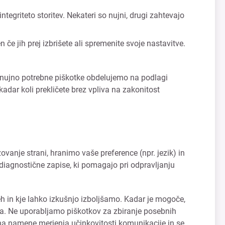
egriteto storitev. Nekateri so nujni, drugi zahtevajo
 če jih prej izbrišete ali spremenite svoje nastavitve.
 nujno potrebne piškotke obdelujemo na podlagi
kadar koli prekličete brez vpliva na zakonitost
anje strani, hranimo vaše preference (npr. jezik) in
diagnostične zapise, ki pomagajo pri odpravljanju
h in kje lahko izkušnjo izboljšamo. Kadar je mogoče,
la. Ne uporabljamo piškotkov za zbiranje posebnih
e na namene merjenja učinkovitosti komunikacije in se