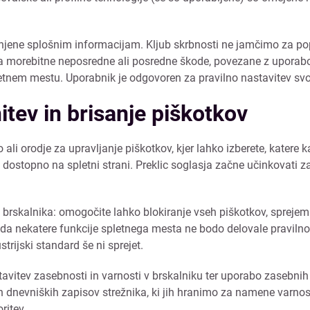
menjene splošnim informacijam. Kljub skrbnosti ne jamčimo za po
za morebitne neposredne ali posredne škode, povezane z uporabo 
pletnem mestu. Uporabnik je odgovoren za pravilno nastavitev sv
itev in brisanje piškotkov
i orodje za upravljanje piškotkov, kjer lahko izberete, katere ka
je dostopno na spletni strani. Preklic soglasja začne učinkovati 
a brskalnika: omogočite lahko blokiranje vseh piškotkov, sprejem
, da nekatere funkcije spletnega mesta ne bodo delovale pravilno
rijski standard še ni sprejet.
vitev zasebnosti in varnosti v brskalniku ter uporabo zasebnih
ih dnevniških zapisov strežnika, ki jih hranimo za namene varnost
ritev.