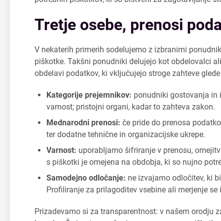
Tretje osebe, prenosi poda
V nekaterih primerih sodelujemo z izbranimi ponudniki
piškotke. Takšni ponudniki delujejo kot obdelovalci a
obdelavi podatkov, ki vključujejo stroge zahteve gled
Kategorije prejemnikov:
ponudniki gostovanja in in
varnost; pristojni organi, kadar to zahteva zakon.
Mednarodni prenosi:
če pride do prenosa podatko
ter dodatne tehnične in organizacijske ukrepe.
Varnost:
uporabljamo šifriranje v prenosu, omejit
s piškotki je omejena na obdobja, ki so nujno pot
Samodejno odločanje:
ne izvajamo odločitev, ki b
Profiliranje za prilagoditev vsebine ali merjenje se
Prizadevamo si za transparentnost: v našem orodju za u