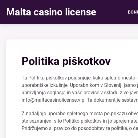
Malta casino license
BON
Politika piškotkov
Ta Politika piškotkov pojasnjuje, kako spletno mesto 
uporabniške izkušnje. Uporabnikom v Sloveniji jasno
upravljanja soglasja in vaše pravice v skladu z velja
info@maltacasinolicense.vip
. Ta dokument je sestavn
Z nadaljnjo uporabo spletnega mesta po prikazu obvest
ste seznanjeni s to Politiko piškotkov in jo sprejemat
Pridržujemo si pravico do posodobitev te politike, o č