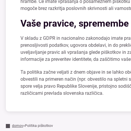
hrambe. Če imate vprašanja o posameznem piškotku ali
mogoče brez razkritja poslovnih skrivnosti ali varnost
Vaše pravice, spremembe p
V skladu z GDPR in nacionalno zakonodajo imate prav
prenosljivosti podatkov, ugovora obdelavi, in do prekl
uveljavljanje pravic ali vprašanja glede piškotkov in 
informacije za preveritev identitete, da zaščitimo vaš
Ta politika začne veljati z dnem objave in se lahko 
obvestili na primeren način (npr. obvestilo na spletni
spore velja pravo Republike Slovenije, pristojno sodi
različicami prevlada slovenska različica.
domov
»
Politika piškotkov