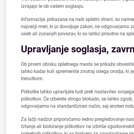
izvajajo le ob vašem soglasju.
Informacije, prikazane na naši spletni strani, so na
največji meri, ki jo dovoljuje zakon, ne odgovarjamo 
oseb ali zunanjih povezav, ki so lahko prisotne na s
Upravljanje soglasja, zavrn
Ob prvem obisku spletnega mesta se prikaže obvestilo al
lahko kadar koli spremenite znotraj istega orodja, ki 
trenutkom.
Piškotke lahko upravljate tudi prek nastavitev svojeg
piškotkov. Če izberete strogo blokado, se lahko zgodi
odgovarjamo na standardiziran način, saj enoten indust
Za lažji nadzor priporočamo redno pregledovanje nasta
črtanje ali blokiranje piškotkov ne izbriše zgodovinsk
potrebnih piškotkov, ki so bistveni za zagotavljanje sto