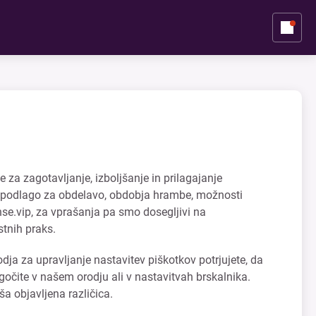
za zagotavljanje, izboljšanje in prilagajanje
o podlago za obdelavo, obdobja hrambe, možnosti
nse.vip, za vprašanja pa smo dosegljivi na
stnih praks.
ja za upravljanje nastavitev piškotkov potrjujete, da
gočite v našem orodju ali v nastavitvah brskalnika.
a objavljena različica.