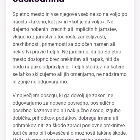
Spletno mesto in vse njegove vsebine so na voljo po
načelu »takšno, kot je« in »kot je na voljo«. Ne
dajemo nobenih izrecnih ali implicitnih jamstev,
vključno z jamstvi o točnosti, zanesljivosti,
brezhibnosti, primernosti za določen namen ali
nekršitvi pravic tretjih. Ne jamčimo, da bo Spletno
mesto dostopno brez prekinitev ali napak, niti da
bodo napake odpravljene. Tretjih storitev, na katere
se lahko sklicujemo ali jih omenjamo, ne nadziramo
in zanje ne odgovarjamo.
V največjem obsegu, ki ga dovoljuje zakon, ne
odgovarjamo za nobeno posredno, posledično,
posebno, kaznovalno ali naključno škodo, izgubo
dobička, prihodkov, podatkov, dobrega imena ali
prihrankov, niti za škodo zaradi poslovne prekinitve,
tudi če smo bili obveščeni o možnosti takšne škode.