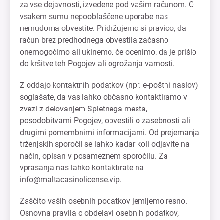
za vse dejavnosti, izvedene pod vašim računom. O
vsakem sumu nepooblaščene uporabe nas
nemudoma obvestite. Pridržujemo si pravico, da
račun brez predhodnega obvestila začasno
onemogočimo ali ukinemo, če ocenimo, da je prišlo
do kršitve teh Pogojev ali ogrožanja varnosti.
Z oddajo kontaktnih podatkov (npr. e-poštni naslov)
soglašate, da vas lahko občasno kontaktiramo v
zvezi z delovanjem Spletnega mesta,
posodobitvami Pogojev, obvestili o zasebnosti ali
drugimi pomembnimi informacijami. Od prejemanja
trženjskih sporočil se lahko kadar koli odjavite na
način, opisan v posameznem sporočilu. Za
vprašanja nas lahko kontaktirate na
info@maltacasinolicense.vip
.
Zaščito vaših osebnih podatkov jemljemo resno.
Osnovna pravila o obdelavi osebnih podatkov,