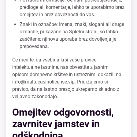
predloge ali komentarje, lahko te uporabimo brez
omejitev in brez obveznosti do vas.
Znaki in označbe: Imena, znaki, slogani ali druge
označbe, prikazane na Spletni strani, so lahko
zaščitene; njihova uporaba brez dovoljenja je
prepovedana.
Če menite, da vsebina krši vaše pravice
intelektualne lastnine, nas obvestite z jasnim
opisom domnevne kršitve in ustreznimi dokazili na
info@maltacasinolicense.vip
. Pridržujemo si
pravico, da na lastno presojo ukrepamo skladno z
veljavno zakonodajo.
Omejitev odgovornosti,
zavrnitev jamstev in
odškodnina