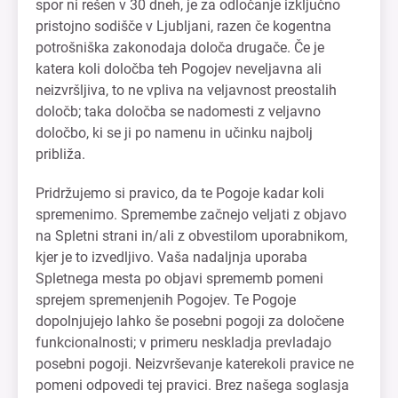
spor ni rešen v 30 dneh, je za odločanje izključno
pristojno sodišče v Ljubljani, razen če kogentna
potrošniška zakonodaja določa drugače. Če je
katera koli določba teh Pogojev neveljavna ali
neizvršljiva, to ne vpliva na veljavnost preostalih
določb; taka določba se nadomesti z veljavno
določbo, ki se ji po namenu in učinku najbolj
približa.
Pridržujemo si pravico, da te Pogoje kadar koli
spremenimo. Spremembe začnejo veljati z objavo
na Spletni strani in/ali z obvestilom uporabnikom,
kjer je to izvedljivo. Vaša nadaljnja uporaba
Spletnega mesta po objavi sprememb pomeni
sprejem spremenjenih Pogojev. Te Pogoje
dopolnjujejo lahko še posebni pogoji za določene
funkcionalnosti; v primeru neskladja prevladajo
posebni pogoji. Neizvrševanje katerekoli pravice ne
pomeni odpovedi tej pravici. Brez našega soglasja