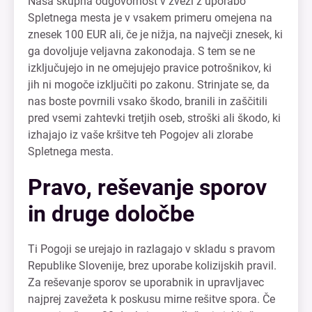
Naša skupna odgovornost v zvezi z uporabo
Spletnega mesta je v vsakem primeru omejena na
znesek 100 EUR ali, če je nižja, na največji znesek, ki
ga dovoljuje veljavna zakonodaja. S tem se ne
izključujejo in ne omejujejo pravice potrošnikov, ki
jih ni mogoče izključiti po zakonu. Strinjate se, da
nas boste povrnili vsako škodo, branili in zaščitili
pred vsemi zahtevki tretjih oseb, stroški ali škodo, ki
izhajajo iz vaše kršitve teh Pogojev ali zlorabe
Spletnega mesta.
Pravo, reševanje sporov
in druge določbe
Ti Pogoji se urejajo in razlagajo v skladu s pravom
Republike Slovenije, brez uporabe kolizijskih pravil.
Za reševanje sporov se uporabnik in upravljavec
najprej zavežeta k poskusu mirne rešitve spora. Če