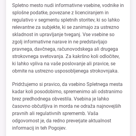
Spletno mesto nudi informativne vsebine, vodnike in
splošne podatke, povezane z licenciranjem in
regulativo v segmentu spletnih storitev, ki so lahko
relevantne za subjekte, ki se zanimajo za ustrezno
skladnost in upravljanje tveganj. Vse vsebine so
zgolj informativne narave in ne predstavljajo
pravnega, davčnega, računovodskega ali drugega
strokovnega svetovanja. Za kakršno koli odločitev,
ki lahko vpliva na vaše poslovanje ali pravice, se
obrnite na ustrezno usposobljenega strokovnjaka.
Pridržujemo si pravico, da vsebino Spletnega mesta
kadar koli posodobimo, spremenimo ali odstranimo
brez predhodnega obvestila. Vsebina je lahko
časovno občutljiva in morda ne odraža najnovejših
pravnih ali regulativnih sprememb. Vaša
odgovornost je, da redno preverjate aktualnost
informacij in teh Pogojev.