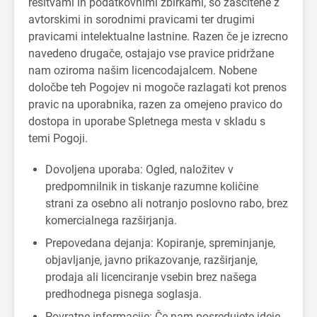
rešitvami in podatkovnimi zbirkami, so zaščitene z
avtorskimi in sorodnimi pravicami ter drugimi
pravicami intelektualne lastnine. Razen če je izrecno
navedeno drugače, ostajajo vse pravice pridržane
nam oziroma našim licencodajalcem. Nobene
določbe teh Pogojev ni mogoče razlagati kot prenos
pravic na uporabnika, razen za omejeno pravico do
dostopa in uporabe Spletnega mesta v skladu s
temi Pogoji.
Dovoljena uporaba: Ogled, naložitev v
predpomnilnik in tiskanje razumne količine
strani za osebno ali notranjo poslovno rabo, brez
komercialnega razširjanja.
Prepovedana dejanja: Kopiranje, spreminjanje,
objavljanje, javno prikazovanje, razširjanje,
prodaja ali licenciranje vsebin brez našega
predhodnega pisnega soglasja.
Povratne informacije: Če nam posredujete ideje,